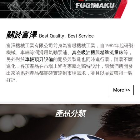
關於富澤
Best Quality . Best Service
富澤機械工業有限公司前身為富璣機械工業，自1982年起研製
機械、車輛等潤滑用氣動泵浦、
真空吸油機
與
精準流量錶
等，
另外對於
車輛頂升設備
的開發與製造也同時進行著，隨著不斷
進化，各項產品在市場上皆有專屬之獨特設計，讓我們所開發
出來的系列產品都能確實達到市場需求，並且以品質獲得一致
好評。
More >>
產品分類