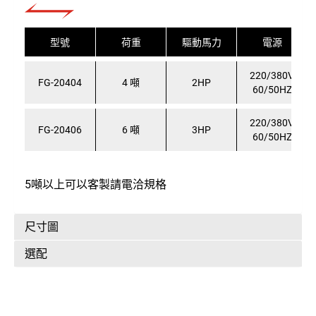
型號
荷重
驅動馬力
電源
220/380V
FG-20404
4 噸
2HP
60/50HZ
220/380V
FG-20406
6 噸
3HP
60/50HZ
5噸以上可以客製請電洽規格
尺寸圖
選配